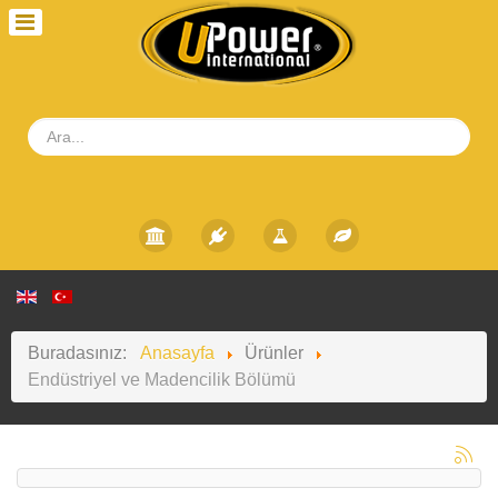
Buradasınız:
Anasayfa
Ürünler
Endüstriyel ve Madencilik Bölümü